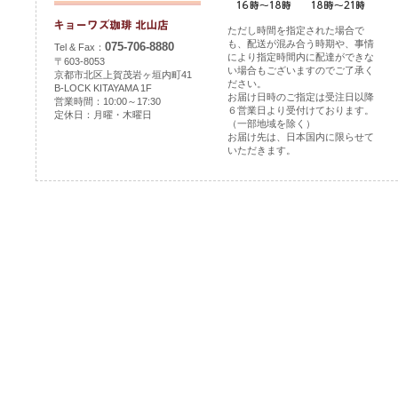
ただし時間を指定された場合で
も、配送が混み合う時期や、事情
075-706-8880
Tel & Fax：
により指定時間内に配達ができな
〒603-8053
い場合もございますのでご了承く
京都市北区上賀茂岩ヶ垣内町41
ださい。
B-LOCK KITAYAMA 1F
お届け日時のご指定は受注日以降
営業時間：10:00～17:30
６営業日より受付けております。
定休日：月曜・木曜日
（一部地域を除く）
お届け先は、日本国内に限らせて
いただきます。