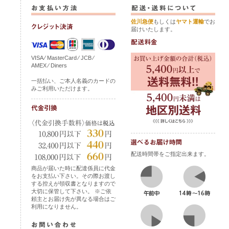
佐川急便
もしくは
ヤマト運輸
でお
届けいたします。
VISA ⁄ MasterCard ⁄ JCB ⁄
AMEX ⁄ Diners
一括払い、ご本人名義のカードの
みご利用いただけます。
配送時間帯をご指定出来ます。
商品が届いた時に配達係員に代金
をお支払い下さい。その際お渡し
する控えが領収書となりますので
大切に保管して下さい。 ※ご依
頼主とお届け先が異なる場合はご
利用になりません。