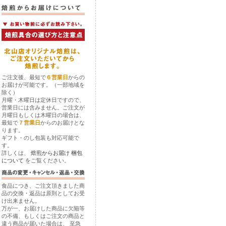
ご注文後、最短で
６営業日
からの
お届けが可能です。（一部地域を
除く）
月曜・木曜日は定休日ですので、
営業日には含みません。ご注文が
月曜日もしくは木曜日の場合は、
最短で
７営業日
からのお届けとな
ります。
ギフト・のし包装も対応可能で
す。
詳しくは、
焙煎からお届け
梱包
について
をご覧ください。
食品につき、ご注文頂きました商
品の交換・返品は原則としてお受
け出来ません。
万が一、お届けした商品に欠陥等
の不備、もしくはご注文の商品と
違う商品が届いた場合は、 至急