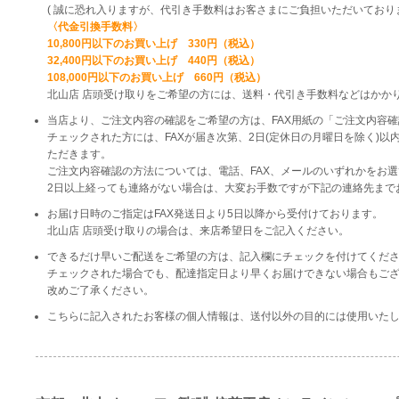
( 誠に恐れ入りますが、代引き手数料はお客さまにご負担いただいており
〈代金引換手数料〉
10,800円以下のお買い上げ 330円（税込）
32,400円以下のお買い上げ 440円（税込）
108,000円以下のお買い上げ 660円（税込）
北山店 店頭受け取りをご希望の方には、送料・代引き手数料などはかか
当店より、ご注文内容の確認をご希望の方は、FAX用紙の「ご注文内容
チェックされた方には、FAXが届き次第、2日(定休日の月曜日を除く)
ただきます。
ご注文内容確認の方法については、電話、FAX、メールのいずれかをお
2日以上経っても連絡がない場合は、大変お手数ですが下記の連絡先まで
お届け日時のご指定はFAX発送日より5日以降から受付けております。
北山店 店頭受け取りの場合は、来店希望日をご記入ください。
できるだけ早いご配送をご希望の方は、記入欄にチェックを付けてくだ
チェックされた場合でも、配達指定日より早くお届けできない場合もご
改めご了承ください。
こちらに記入されたお客様の個人情報は、送付以外の目的には使用いた