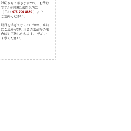
対応させて頂きますので、お手数
ですが到着後1週間以内に
［ Tel：
075-706-8880
］まで
ご連絡ください。
期日を過ぎてからのご連絡、事前
にご連絡が無い場合の返品等の場
合は対応致しかねます。 予めご
了承ください。