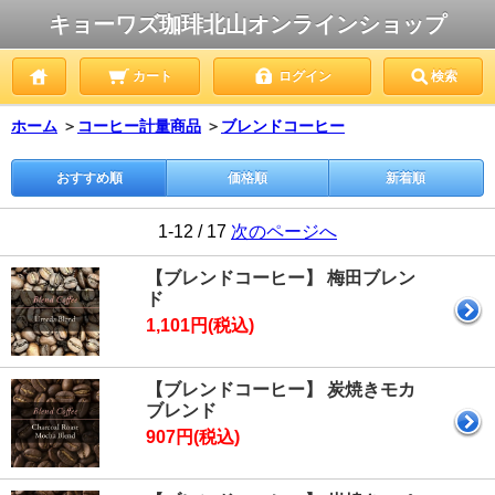
キョーワズ珈琲北山オンラインショップ
カート
ログイン
検索
ホーム
＞
コーヒー計量商品
＞
ブレンドコーヒー
おすすめ順
価格順
新着順
1-12 / 17
次のページへ
【ブレンドコーヒー】 梅田ブレン
ド
1,101円(税込)
【ブレンドコーヒー】 炭焼きモカ
ブレンド
907円(税込)