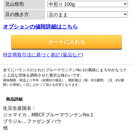
北山焙煎
豆の挽き方
オプションの値段詳細はこちら
特定商取引法に基づく表記 (返品など)
全てにバランスのとれたブルーマウンテンNo.1の風味にまろやかなコク
と上品な苦味を調和させた贅沢な味わいです。
賞味期限：発送より半年（未開封の場合）。開封後は［粉：約1週間］［豆：約2週
間］が美味しく召し上がって頂ける目安となります。
商品詳細
生豆生産国名：
ジャマイカ…MBCFブルーマウンテンNo.1
ブラジル…ファゼンダ バウ
他