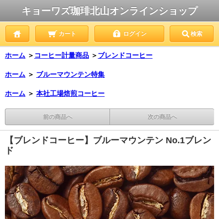
キョーワズ珈琲北山オンラインショップ
カート
ログイン
検索
ホーム
＞
コーヒー計量商品
＞
ブレンドコーヒー
ホーム
＞
ブルーマウンテン特集
ホーム
＞
本社工場焙煎コーヒー
前の商品へ
次の商品へ
【ブレンドコーヒー】ブルーマウンテン No.1ブレン
ド