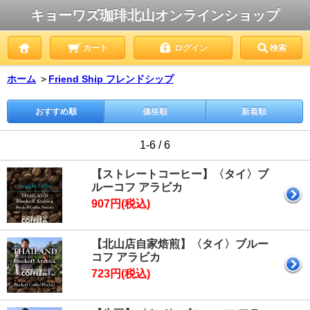
キョーワズ珈琲北山オンラインショップ
カート
ログイン
検索
ホーム
＞
Friend Ship フレンドシップ
おすすめ順
価格順
新着順
1-6 / 6
【ストレートコーヒー】〈タイ〉ブ
ルーコフ アラビカ
907円(税込)
【北山店自家焙煎】〈タイ〉ブルー
コフ アラビカ
723円(税込)