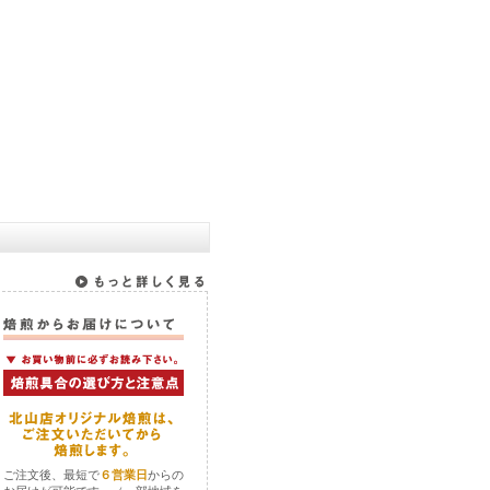
ご注文後、最短で
６営業日
からの