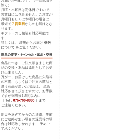
お届けが可能です。（一部地域を
除く）
月曜・木曜日は定休日ですので、
営業日には含みません。ご注文が
月曜日もしくは木曜日の場合は、
最短で
７営業日
からのお届けとな
ります。
ギフト・のし包装も対応可能で
す。
詳しくは、
焙煎からお届け
梱包
について
をご覧ください。
食品につき、ご注文頂きました商
品の交換・返品は原則としてお受
け出来ません。
万が一、お届けした商品に欠陥等
の不備、もしくはご注文の商品と
違う商品が届いた場合は、 至急
対応させて頂きますので、お手数
ですが到着後1週間以内に
［ Tel：
075-706-8880
］まで
ご連絡ください。
期日を過ぎてからのご連絡、事前
にご連絡が無い場合の返品等の場
合は対応致しかねます。 予めご
了承ください。