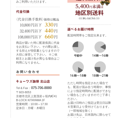
みご利用いただけます。
配送時間帯をご指定出来ます。
商品が届いた時に配達係員に代金
をお支払い下さい。その際お渡し
する控えが領収書となりますので
大切に保管して下さい。 ※ご依
頼主とお届け先が異なる場合はご
利用になりません。
ただし時間を指定された場合で
も、配送が混み合う時期や、事情
075-706-8880
Tel & Fax：
により指定時間内に配達ができな
〒603-8053
い場合もございますのでご了承く
京都市北区上賀茂岩ヶ垣内町41
ださい。
B-LOCK KITAYAMA 1F
お届け日時のご指定は受注日以降
営業時間：10:00～17:30
６営業日より受付けております。
定休日：月曜・木曜日
（一部地域を除く）
お届け先は、日本国内に限らせて