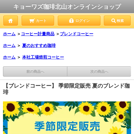
キョーワズ珈琲北山オンラインショップ
カート
ログイン
検索
ホーム
＞
コーヒー計量商品
＞
ブレンドコーヒー
ホーム
＞
夏のおすすめ珈琲
ホーム
＞
本社工場焙煎コーヒー
前の商品へ
次の商品へ
【ブレンドコーヒー】 季節限定販売 夏のブレンド珈
琲