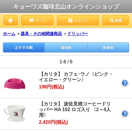
キョーワズ珈琲北山オンラインショップ
カート
ログイン
検索
ホーム
＞
器具・その他関連商品
＞
ドリッパー
おすすめ順
価格順
新着順
1-6 / 6
【カリタ】 カフェ･ウノ〈ピンク・
イエロー・グリーン〉
198円(税込)
【カリタ】 波佐見焼コーヒードリ
ッパー HA 102 ロゴ入り 〈2～4人
用〉
2,420円(税込)