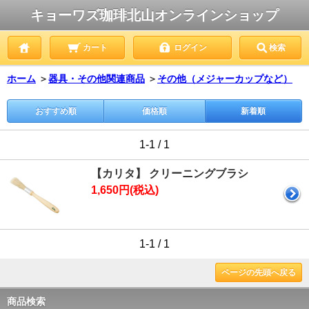
キョーワズ珈琲北山オンラインショップ
カート
ログイン
検索
ホーム
＞
器具・その他関連商品
＞
その他（メジャーカップなど）
おすすめ順
価格順
新着順
1-1 / 1
【カリタ】 クリーニングブラシ
1,650円(税込)
1-1 / 1
ページの先頭へ戻る
商品検索