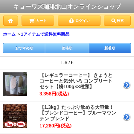
キョーワズ珈琲北山オンラインショップ
カート
ログイン
検索
ホーム
＞
1アイテムで送料無料商品
おすすめ順
価格順
新着順
1-6 / 6
【レギュラーコーヒー】 きょうと
コーヒーと気分いろ コンプリート
セット【粉100g×3種類】
3,358円(税込)
【1.3kg】たっぷり飲める大容量！
【ブレンドコーヒー】ブルーマウン
テン ブレンド
17,280円(税込)