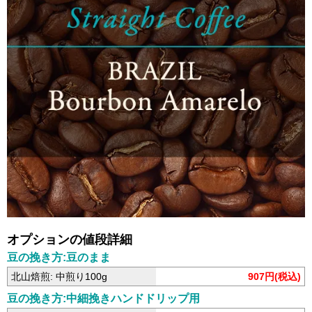
オプションの値段詳細
豆の挽き方:豆のまま
北山焙煎: 中煎り100g
907円(税込)
豆の挽き方:中細挽きハンドドリップ用