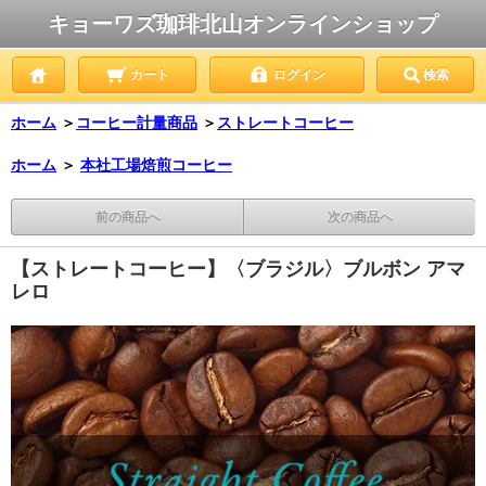
キョーワズ珈琲北山オンラインショップ
カート
ログイン
検索
ホーム
＞
コーヒー計量商品
＞
ストレートコーヒー
ホーム
＞
本社工場焙煎コーヒー
前の商品へ
次の商品へ
【ストレートコーヒー】〈ブラジル〉ブルボン アマ
レロ