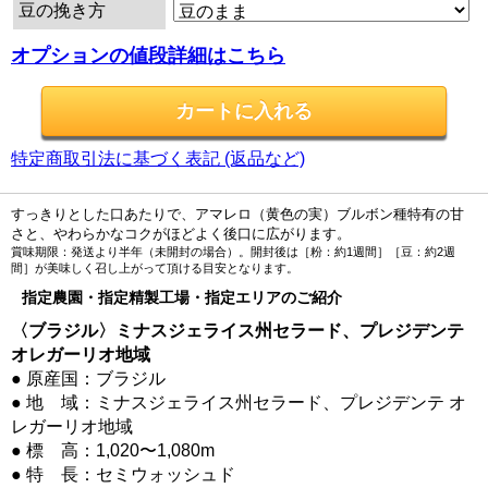
豆の挽き方
オプションの値段詳細はこちら
特定商取引法に基づく表記 (返品など)
すっきりとした口あたりで、アマレロ（黄色の実）ブルボン種特有の甘
さと、やわらかなコクがほどよく後口に広がります。
賞味期限：発送より半年（未開封の場合）。開封後は［粉：約1週間］［豆：約2週
間］が美味しく召し上がって頂ける目安となります。
指定農園・指定精製工場・指定エリアのご紹介
〈ブラジル〉ミナスジェライス州セラード、プレジデンテ
オレガーリオ地域
● 原産国：ブラジル
● 地 域：ミナスジェライス州セラード、プレジデンテ オ
レガーリオ地域
● 標 高：1,020〜1,080m
● 特 長：セミウォッシュド