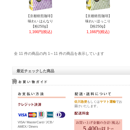
【京都焙煎珈琲】
【京都焙煎珈琲】
味わい はんなり
味わい ほっこり
【粉250g】
【粉250g】
1,166円(税込)
1,166円(税込)
全 11 件の商品の内 1～11 件の商品を表示しています
最近チェックした商品
佐川急便
もしくは
ヤマト運輸
でお
届けいたします。
VISA ⁄ MasterCard ⁄ JCB ⁄
AMEX ⁄ Diners