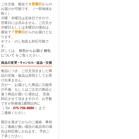
ご注文後、最短で
６営業日
からの
お届けが可能です。（一部地域を
除く）
月曜・木曜日は定休日ですので、
営業日には含みません。ご注文が
月曜日もしくは木曜日の場合は、
最短で
７営業日
からのお届けとな
ります。
ギフト・のし包装も対応可能で
す。
詳しくは、
焙煎からお届け
梱包
について
をご覧ください。
食品につき、ご注文頂きました商
品の交換・返品は原則としてお受
け出来ません。
万が一、お届けした商品に欠陥等
の不備、もしくはご注文の商品と
違う商品が届いた場合は、 至急
対応させて頂きますので、お手数
ですが到着後1週間以内に
［ Tel：
075-706-8880
］まで
ご連絡ください。
期日を過ぎてからのご連絡、事前
にご連絡が無い場合の返品等の場
合は対応致しかねます。 予めご
了承ください。