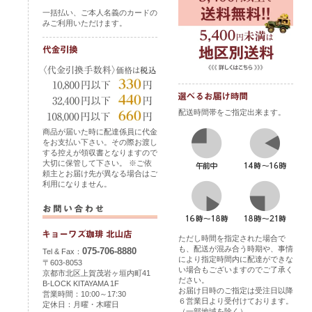
一括払い、ご本人名義のカードの
みご利用いただけます。
配送時間帯をご指定出来ます。
商品が届いた時に配達係員に代金
をお支払い下さい。その際お渡し
する控えが領収書となりますので
大切に保管して下さい。 ※ご依
頼主とお届け先が異なる場合はご
利用になりません。
ただし時間を指定された場合で
も、配送が混み合う時期や、事情
075-706-8880
Tel & Fax：
により指定時間内に配達ができな
〒603-8053
い場合もございますのでご了承く
京都市北区上賀茂岩ヶ垣内町41
ださい。
B-LOCK KITAYAMA 1F
お届け日時のご指定は受注日以降
営業時間：10:00～17:30
６営業日より受付けております。
定休日：月曜・木曜日
（一部地域を除く）