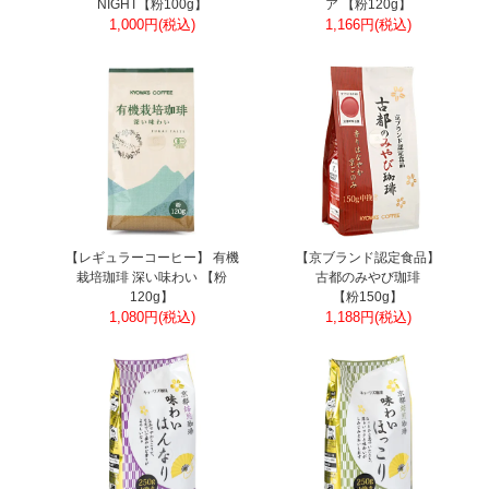
NIGHT【粉100g】
ア 【粉120g】
1,000円(税込)
1,166円(税込)
【レギュラーコーヒー】 有機
【京ブランド認定食品】
栽培珈琲 深い味わい 【粉
古都のみやび珈琲
120g】
【粉150g】
1,080円(税込)
1,188円(税込)