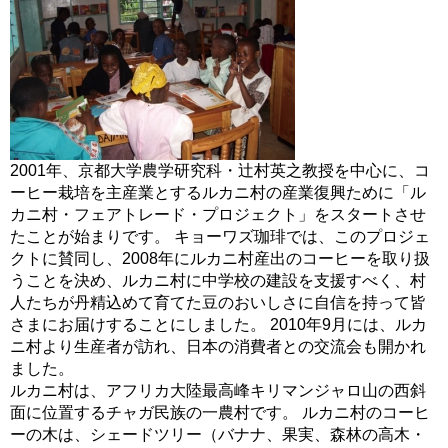
2001年、京都大学農学研究科・辻村英之教授を中心に、コ
ーヒー栽培を主産業とするルカニ村の産業復興ために「ル
カニ村・フェアトレード・プロジェクト」をスタートさせ
たことが始まりです。 キョーワズ珈琲では、このプロジェ
クトに賛同し、2008年にルカニ村産出のコーヒーを取り扱
うことを決め、ルカニ村に中学校の建設を支援すべく、村
人たちが丹精込めて育てた豆のおいしさに自信を持って皆
さまにお届けすることにしました。 2010年9月には、ルカ
ニ村より生産者が訪れ、日本の消費者との交流会も開かれ
ました。
ルカニ村は、アフリカ大陸最高峰キリマンジャロ山の西斜
面に位置するチャガ民族の一農村です。 ルカニ村のコーヒ
ーの木は、シェードツリー（バナナ、果実、森林の高木・