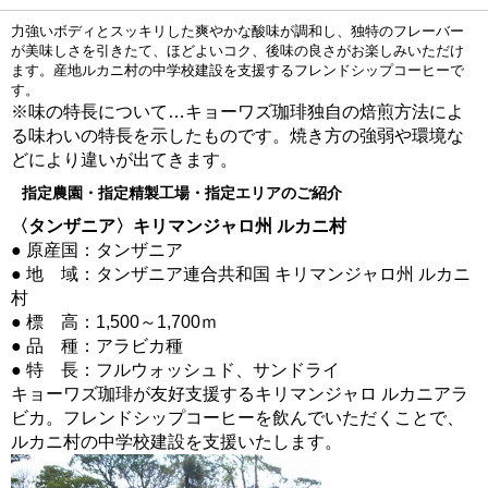
力強いボディとスッキリした爽やかな酸味が調和し、独特のフレーバー
が美味しさを引きたて、ほどよいコク、後味の良さがお楽しみいただけ
ます。産地ルカニ村の中学校建設を支援するフレンドシップコーヒーで
す。
※味の特長について…キョーワズ珈琲独自の焙煎方法によ
る味わいの特長を示したものです。焼き方の強弱や環境な
どにより違いが出てきます。
指定農園・指定精製工場・指定エリアのご紹介
〈タンザニア〉キリマンジャロ州 ルカニ村
● 原産国：タンザニア
● 地 域：タンザニア連合共和国 キリマンジャロ州 ルカニ
村
● 標 高：1,500～1,700ｍ
● 品 種：アラビカ種
● 特 長：フルウォッシュド、サンドライ
キョーワズ珈琲が友好支援するキリマンジャロ ルカニアラ
ビカ。フレンドシップコーヒーを飲んでいただくことで、
ルカニ村の中学校建設を支援いたします。