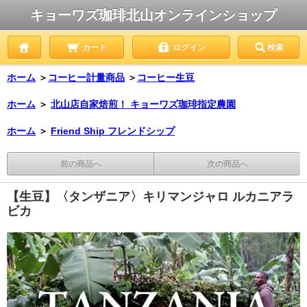
キョーワズ珈琲北山オンラインショップ
カート
ログイン
検索
ホーム
＞
コーヒー計量商品
＞
コーヒー生豆
ホーム
＞
北山店自家焙煎！ キョーワズ珈琲指定農園
ホーム
＞
Friend Ship フレンドシップ
前の商品へ
次の商品へ
【生豆】〈タンザニア〉キリマンジャロ ルカニアラ
ビカ