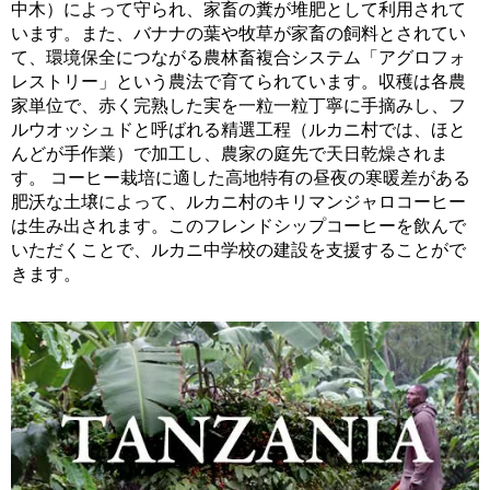
中木）によって守られ、家畜の糞が堆肥として利用されて
います。また、バナナの葉や牧草が家畜の飼料とされてい
て、環境保全につながる農林畜複合システム「アグロフォ
レストリー」という農法で育てられています。収穫は各農
家単位で、赤く完熟した実を一粒一粒丁寧に手摘みし、フ
ルウオッシュドと呼ばれる精選工程（ルカニ村では、ほと
んどが手作業）で加工し、農家の庭先で天日乾燥されま
す。 コーヒー栽培に適した高地特有の昼夜の寒暖差がある
肥沃な土壌によって、ルカニ村のキリマンジャロコーヒー
は生み出されます。このフレンドシップコーヒーを飲んで
いただくことで、ルカニ中学校の建設を支援することがで
きます。