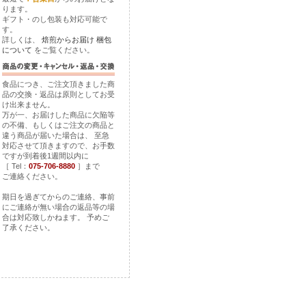
ります。
ギフト・のし包装も対応可能で
す。
詳しくは、
焙煎からお届け
梱包
について
をご覧ください。
食品につき、ご注文頂きました商
品の交換・返品は原則としてお受
け出来ません。
万が一、お届けした商品に欠陥等
の不備、もしくはご注文の商品と
違う商品が届いた場合は、 至急
対応させて頂きますので、お手数
ですが到着後1週間以内に
［ Tel：
075-706-8880
］まで
ご連絡ください。
期日を過ぎてからのご連絡、事前
にご連絡が無い場合の返品等の場
合は対応致しかねます。 予めご
了承ください。