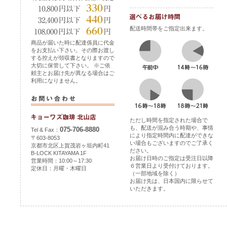
配送時間帯をご指定出来ます。
商品が届いた時に配達係員に代金
をお支払い下さい。その際お渡し
する控えが領収書となりますので
大切に保管して下さい。 ※ご依
頼主とお届け先が異なる場合はご
利用になりません。
ただし時間を指定された場合で
も、配送が混み合う時期や、事情
075-706-8880
Tel & Fax：
により指定時間内に配達ができな
〒603-8053
い場合もございますのでご了承く
京都市北区上賀茂岩ヶ垣内町41
ださい。
B-LOCK KITAYAMA 1F
お届け日時のご指定は受注日以降
営業時間：10:00～17:30
６営業日より受付けております。
定休日：月曜・木曜日
（一部地域を除く）
お届け先は、日本国内に限らせて
いただきます。