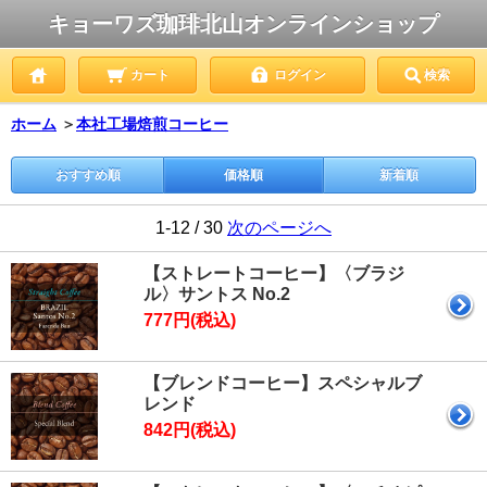
キョーワズ珈琲北山オンラインショップ
カート
ログイン
検索
ホーム
＞
本社工場焙煎コーヒー
おすすめ順
価格順
新着順
1-12 / 30
次のページへ
【ストレートコーヒー】〈ブラジ
ル〉サントス No.2
777円(税込)
【ブレンドコーヒー】スペシャルブ
レンド
842円(税込)