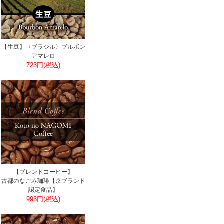
【生豆】〈ブラジル〉ブルボン
アマレロ
723円(税込)
【ブレンドコーヒー】
古都のなごみ珈琲【京ブランド
認定食品】
993円(税込)