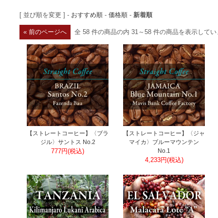
[ 並び順を変更 ] -
おすすめ順
-
価格順
-
新着順
« 前のページへ
全 58 件の商品の内 31～58 件の商品を表示して
【ストレートコーヒー】〈ブラ
【ストレートコーヒー】〈ジャ
ジル〉サントス No.2
マイカ〉ブルーマウンテン
777円(税込)
No.1
4,233円(税込)