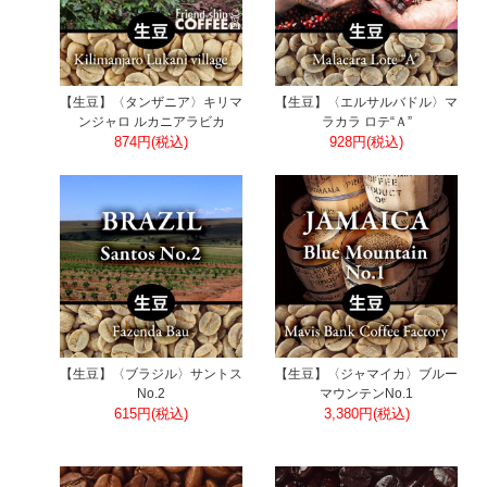
【生豆】〈タンザニア〉キリマ
【生豆】〈エルサルバドル〉マ
ンジャロ ルカニアラビカ
ラカラ ロテ“Ａ”
874円(税込)
928円(税込)
【生豆】〈ブラジル〉サントス
【生豆】〈ジャマイカ〉ブルー
No.2
マウンテンNo.1
615円(税込)
3,380円(税込)