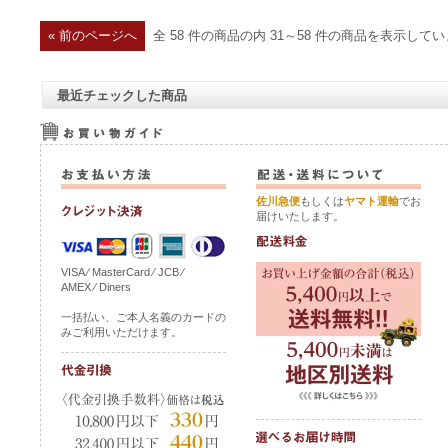
« 前のページへ
全 58 件の商品の内 31～58 件の商品を表示して
最近チェックした商品
佐川急便
もしくは
ヤマト運輸
でお
届けいたします。
VISA ⁄ MasterCard ⁄ JCB ⁄
AMEX ⁄ Diners
一括払い、ご本人名義のカードの
みご利用いただけます。