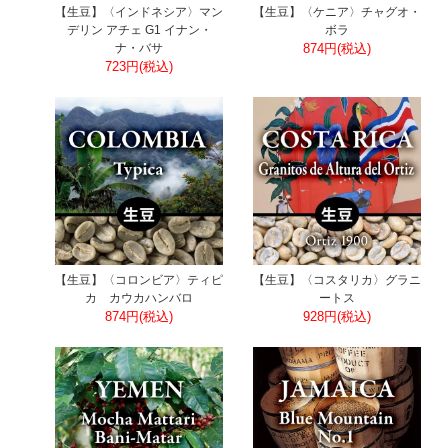
【生豆】〈インドネシア〉マン
【生豆】〈ケニア〉チャグオ・
デリン アチェ G1 イナン・
ボラ
ナ・バサ
874円(税込)
723円(税込)
【生豆】〈コロンビア〉ティピ
【生豆】〈コスタリカ〉グラニ
カ カウカハンバロ
ートス
874円(税込)
928円(税込)