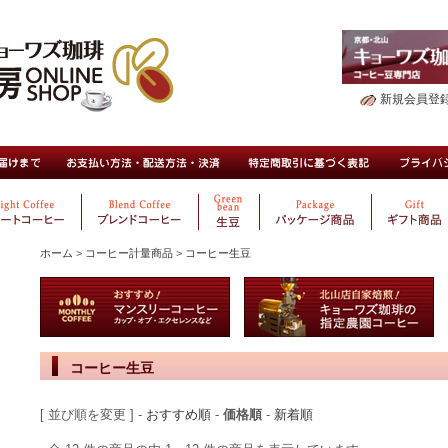
新規会員登
ホーム
>
コーヒー計量商品
>
コーヒー生豆
コーヒー生豆
[ 並び順を変更 ] -
おすすめ順
-
価格順
-
新着順