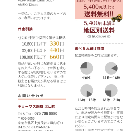
VISA ⁄ MasterCard ⁄ JCB ⁄
AMEX ⁄ Diners
一括払い、ご本人名義のカードの
みご利用いただけます。
配送時間帯をご指定出来ます。
商品が届いた時に配達係員に代金
をお支払い下さい。その際お渡し
する控えが領収書となりますので
大切に保管して下さい。 ※ご依
頼主とお届け先が異なる場合はご
利用になりません。
ただし時間を指定された場合で
も、配送が混み合う時期や、事情
075-706-8880
Tel & Fax：
により指定時間内に配達ができな
〒603-8053
い場合もございますのでご了承く
京都市北区上賀茂岩ヶ垣内町41
ださい。
B-LOCK KITAYAMA 1F
お届け日時のご指定は受注日以降