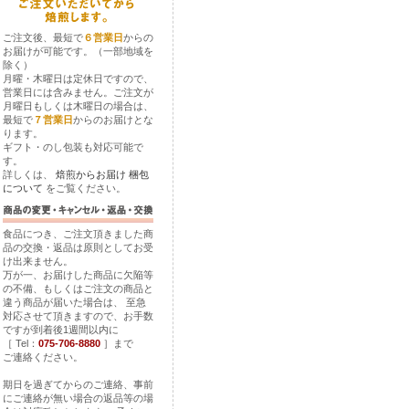
ご注文後、最短で
６営業日
からの
お届けが可能です。（一部地域を
除く）
月曜・木曜日は定休日ですので、
営業日には含みません。ご注文が
月曜日もしくは木曜日の場合は、
最短で
７営業日
からのお届けとな
ります。
ギフト・のし包装も対応可能で
す。
詳しくは、
焙煎からお届け
梱包
について
をご覧ください。
食品につき、ご注文頂きました商
品の交換・返品は原則としてお受
け出来ません。
万が一、お届けした商品に欠陥等
の不備、もしくはご注文の商品と
違う商品が届いた場合は、 至急
対応させて頂きますので、お手数
ですが到着後1週間以内に
［ Tel：
075-706-8880
］まで
ご連絡ください。
期日を過ぎてからのご連絡、事前
にご連絡が無い場合の返品等の場