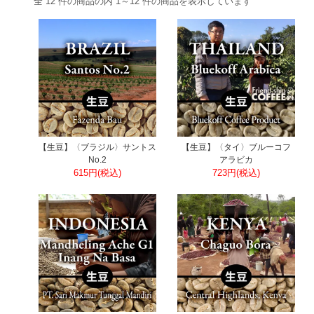
全 12 件の商品の内 1～12 件の商品を表示しています
【生豆】〈ブラジル〉サントス
【生豆】〈タイ〉ブルーコフ
No.2
アラビカ
615円(税込)
723円(税込)