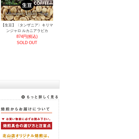
【生豆】〈タンザニア〉キリマ
ンジャロ ルカニアラビカ
874円(税込)
SOLD OUT